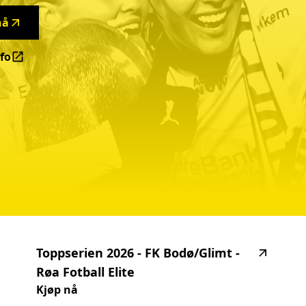
nå
fo
oppserien 2026 FK Bodø/Glimt - Molde
Toppserien
2026
-
FK
Bodø/Glimt
-
Røa
Fotball
Elite
Kjøp nå