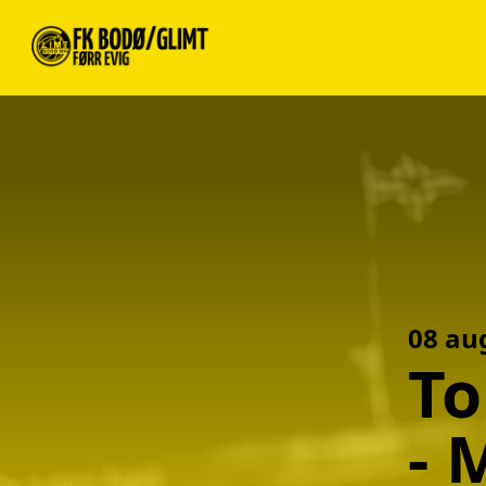
Toppserien 2026 FK Bodø/Glimt - Molde
-
08 au
To
-