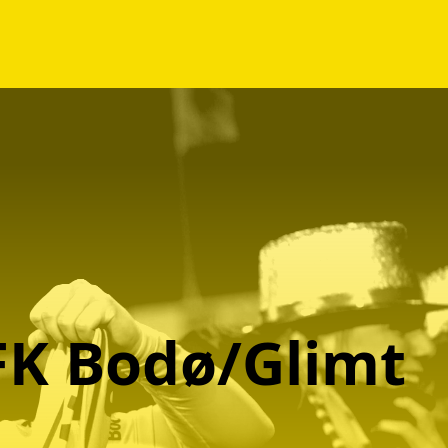
FK
Bodø/Glimt