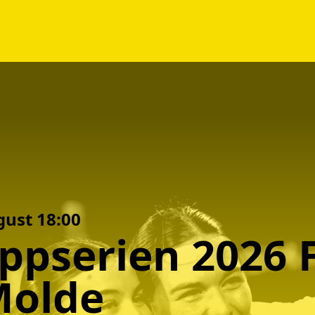
gust 18:00
ppserien
2026
Molde