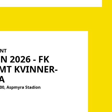
ENT
EN
2026
-
FK
MT
KVINNER-
A
8:00, Aspmyra Stadion