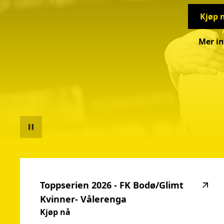
Kjøp 
Mer in
T
highlighted_matches_label
Toppserien
2026
-
FK
Bodø/Glimt
Kvinner-
Vålerenga
Kjøp nå